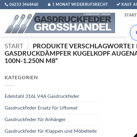
Zum
06233 3468460
1 MONAT WIDERRUFSRECHT
KAUF 
Inhalt
START
springen
Pro
sea
START
/
PRODUKTE VERSCHLAGWORTET 
GASDRUCKDÄMPFER KUGELKOPF AUGE
100N-1.250N M8“
KATEGORIEN
Edelstahl 316L V4A Gasdruckfeder
Gasdruckfeder Ersatz für Liftomat
Gasdruckfeder für Anhänger
Gasdruckfeder für Klappen und Möbelteile