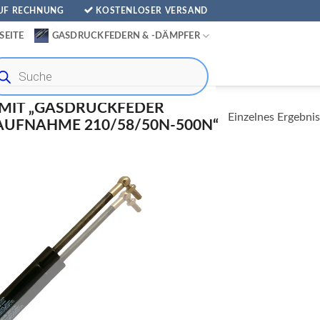
AUF RECHNUNG
KOSTENLOSER VERSAND
SEITE
GASDRUCKFEDERN & -DÄMPFER
ducts
rch
MIT „GASDRUCKFEDER
Einzelnes Ergebnis
UFNAHME 210/58/50N-500N“