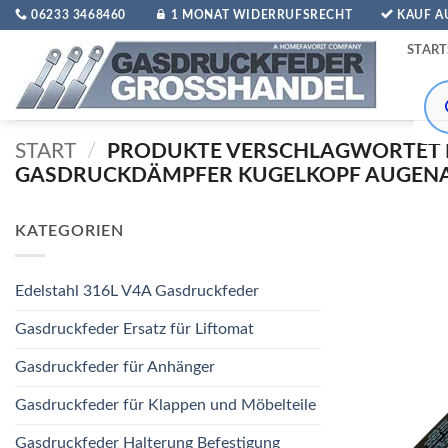
Zum
06233 3468460
1 MONAT WIDERRUFSRECHT
KAUF 
Inhalt
START
springen
Pro
sea
START
/
PRODUKTE VERSCHLAGWORTET 
GASDRUCKDÄMPFER KUGELKOPF AUGENA
KATEGORIEN
Edelstahl 316L V4A Gasdruckfeder
Gasdruckfeder Ersatz für Liftomat
Gasdruckfeder für Anhänger
Gasdruckfeder für Klappen und Möbelteile
Gasdruckfeder Halterung Befestigung