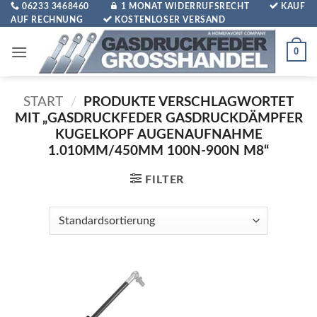
Zum
06233 3468460
1 MONAT WIDERRUFSRECHT
KAUF
AUF RECHNUNG
KOSTENLOSER VERSAND
Inhalt
springen
0
START
/
PRODUKTE VERSCHLAGWORTET
MIT „GASDRUCKFEDER GASDRUCKDÄMPFER
KUGELKOPF AUGENAUFNAHME
1.010MM/450MM 100N-900N M8“
FILTER