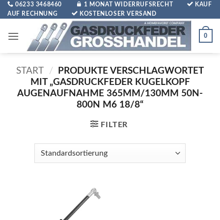
Zum
06233 3468460
1 MONAT WIDERRUFSRECHT
KAUF
AUF RECHNUNG
KOSTENLOSER VERSAND
Inhalt
springen
0
START
/
PRODUKTE VERSCHLAGWORTET
MIT „GASDRUCKFEDER KUGELKOPF
AUGENAUFNAHME 365MM/130MM 50N-
800N M6 18/8“
FILTER