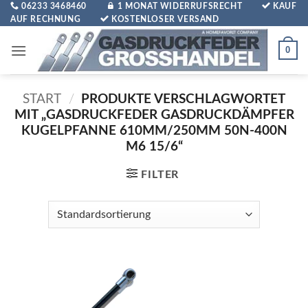
Zum
06233 3468460
1 MONAT WIDERRUFSRECHT
KAUF
AUF RECHNUNG
KOSTENLOSER VERSAND
Inhalt
springen
0
START
/
PRODUKTE VERSCHLAGWORTET
MIT „GASDRUCKFEDER GASDRUCKDÄMPFER
KUGELPFANNE 610MM/250MM 50N-400N
M6 15/6“
FILTER