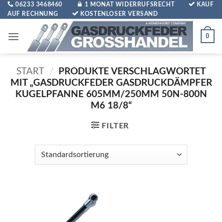
Zum
06233 3468460
1 MONAT WIDERRUFSRECHT
KAUF
AUF RECHNUNG
KOSTENLOSER VERSAND
Inhalt
springen
0
START
/
PRODUKTE VERSCHLAGWORTET
MIT „GASDRUCKFEDER GASDRUCKDÄMPFER
KUGELPFANNE 605MM/250MM 50N-800N
M6 18/8“
FILTER