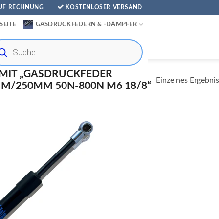
AUF RECHNUNG
KOSTENLOSER VERSAND
SEITE
GASDRUCKFEDERN & -DÄMPFER
ducts
rch
MIT „GASDRUCKFEDER
Einzelnes Ergebnis
/250MM 50N-800N M6 18/8“