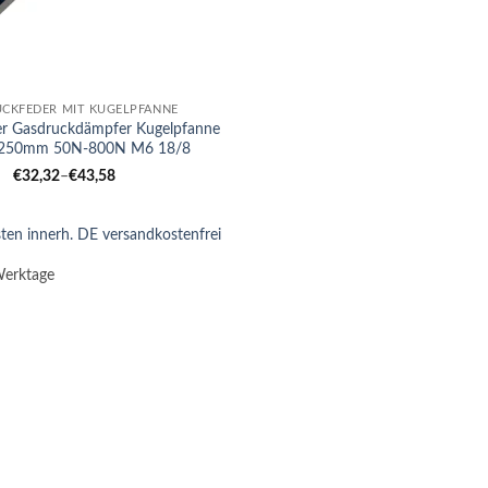
CKFEDER MIT KUGELPFANNE
er Gasdruckdämpfer Kugelpfanne
250mm 50N-800N M6 18/8
€
32,32
–
€
43,58
ten innerh. DE versandkostenfrei
Werktage