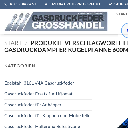
Zum
06233 3468460
1 MONAT WIDERRUFSRECHT
KAUF 
Inhalt
START
springen
Pro
sea
START
/
PRODUKTE VERSCHLAGWORTET 
GASDRUCKDÄMPFER KUGELPFANNE 600MM
KATEGORIEN
Edelstahl 316L V4A Gasdruckfeder
Gasdruckfeder Ersatz für Liftomat
Gasdruckfeder für Anhänger
Gasdruckfeder für Klappen und Möbelteile
Gasdruckfeder Halterung Befestigung