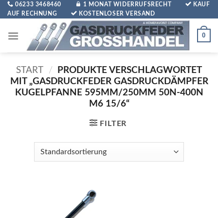
Zum
06233 3468460
1 MONAT WIDERRUFSRECHT
KAUF
AUF RECHNUNG
KOSTENLOSER VERSAND
Inhalt
springen
0
START
/
PRODUKTE VERSCHLAGWORTET
MIT „GASDRUCKFEDER GASDRUCKDÄMPFER
KUGELPFANNE 595MM/250MM 50N-400N
M6 15/6“
FILTER