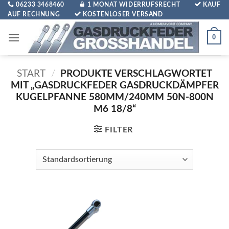
Zum
06233 3468460
1 MONAT WIDERRUFSRECHT
KAUF
AUF RECHNUNG
KOSTENLOSER VERSAND
Inhalt
springen
0
START
/
PRODUKTE VERSCHLAGWORTET
MIT „GASDRUCKFEDER GASDRUCKDÄMPFER
KUGELPFANNE 580MM/240MM 50N-800N
M6 18/8“
FILTER