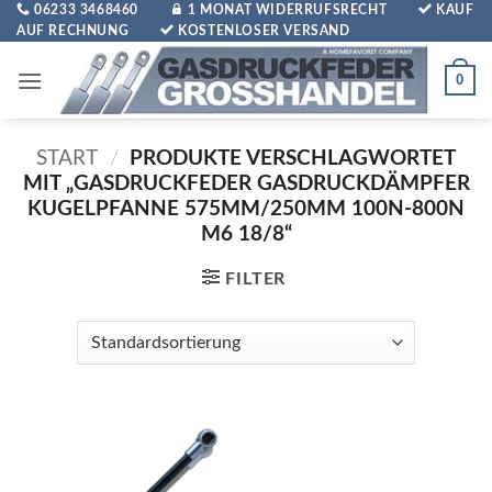
Zum
06233 3468460
1 MONAT WIDERRUFSRECHT
KAUF
AUF RECHNUNG
KOSTENLOSER VERSAND
Inhalt
springen
0
START
/
PRODUKTE VERSCHLAGWORTET
MIT „GASDRUCKFEDER GASDRUCKDÄMPFER
KUGELPFANNE 575MM/250MM 100N-800N
M6 18/8“
FILTER