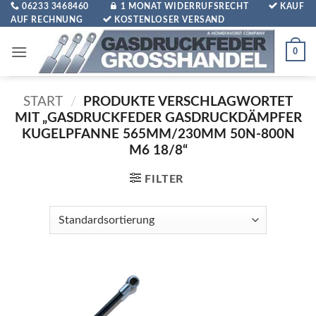
Zum
06233 3468460
1 MONAT WIDERRUFSRECHT
KAUF
AUF RECHNUNG
KOSTENLOSER VERSAND
Inhalt
springen
0
START
/
PRODUKTE VERSCHLAGWORTET
MIT „GASDRUCKFEDER GASDRUCKDÄMPFER
KUGELPFANNE 565MM/230MM 50N-800N
M6 18/8“
FILTER