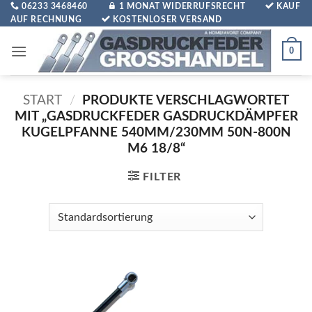
Zum
06233 3468460
1 MONAT WIDERRUFSRECHT
KAUF
AUF RECHNUNG
KOSTENLOSER VERSAND
Inhalt
springen
0
START
/
PRODUKTE VERSCHLAGWORTET
MIT „GASDRUCKFEDER GASDRUCKDÄMPFER
KUGELPFANNE 540MM/230MM 50N-800N
M6 18/8“
FILTER