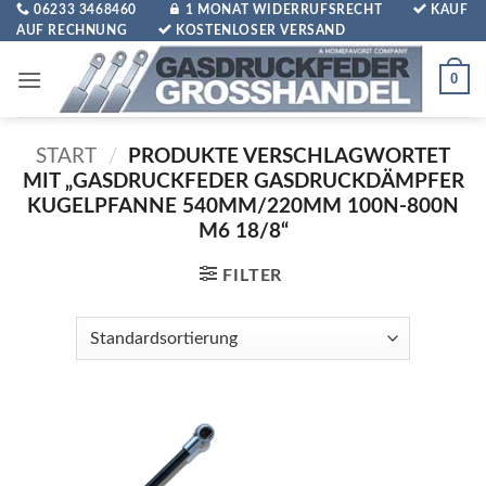
Zum
06233 3468460
1 MONAT WIDERRUFSRECHT
KAUF
AUF RECHNUNG
KOSTENLOSER VERSAND
Inhalt
springen
0
START
/
PRODUKTE VERSCHLAGWORTET
MIT „GASDRUCKFEDER GASDRUCKDÄMPFER
KUGELPFANNE 540MM/220MM 100N-800N
M6 18/8“
FILTER