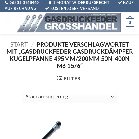
Zum
06233 3468460
1 MONAT WIDERRUFSRECHT
KAUF
AUF RECHNUNG
KOSTENLOSER VERSAND
Inhalt
springen
0
START
/
PRODUKTE VERSCHLAGWORTET
MIT „GASDRUCKFEDER GASDRUCKDÄMPFER
KUGELPFANNE 495MM/200MM 50N-400N
M6 15/6“
FILTER