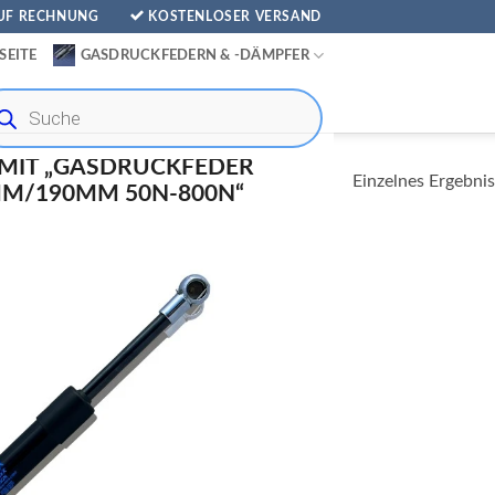
AUF RECHNUNG
KOSTENLOSER VERSAND
SEITE
GASDRUCKFEDERN & -DÄMPFER
ducts
rch
MIT „GASDRUCKFEDER
Einzelnes Ergebnis
M/190MM 50N-800N“