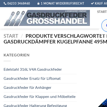
Zum
06233 3468460
1 MONAT WIDERRUFSRECHT
KAUF 
Inhalt
START
springen
Pro
sea
START
/
PRODUKTE VERSCHLAGWORTET 
GASDRUCKDÄMPFER KUGELPFANNE 495M
KATEGORIEN
Edelstahl 316L V4A Gasdruckfeder
Gasdruckfeder Ersatz für Liftomat
Gasdruckfeder für Anhänger
Gasdruckfeder für Klappen und Möbelteile
Gasdruckfeder Halterung Befestigung