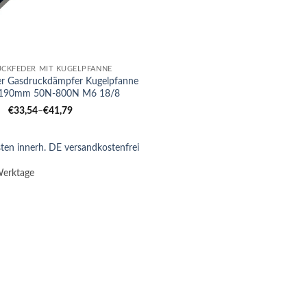
CKFEDER MIT KUGELPFANNE
er Gasdruckdämpfer Kugelpfanne
190mm 50N-800N M6 18/8
€
33,54
–
€
41,79
ten innerh. DE versandkostenfrei
Werktage