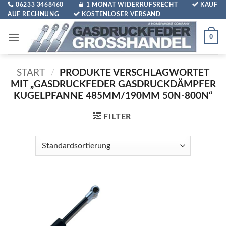
Zum
06233 3468460
1 MONAT WIDERRUFSRECHT
KAUF
AUF RECHNUNG
KOSTENLOSER VERSAND
Inhalt
springen
0
START
/
PRODUKTE VERSCHLAGWORTET
MIT „GASDRUCKFEDER GASDRUCKDÄMPFER
KUGELPFANNE 485MM/190MM 50N-800N“
FILTER