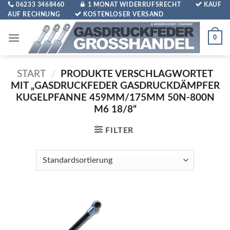
Zum
06233 3468460
1 MONAT WIDERRUFSRECHT
KAUF
AUF RECHNUNG
KOSTENLOSER VERSAND
Inhalt
springen
0
START
/
PRODUKTE VERSCHLAGWORTET
MIT „GASDRUCKFEDER GASDRUCKDÄMPFER
KUGELPFANNE 459MM/175MM 50N-800N
M6 18/8“
FILTER