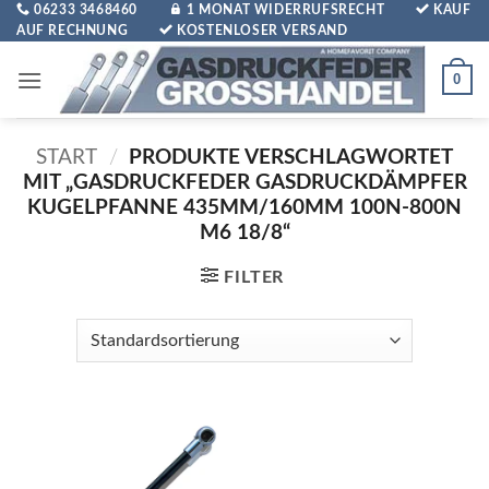
Zum
06233 3468460
1 MONAT WIDERRUFSRECHT
KAUF
AUF RECHNUNG
KOSTENLOSER VERSAND
Inhalt
springen
0
START
/
PRODUKTE VERSCHLAGWORTET
MIT „GASDRUCKFEDER GASDRUCKDÄMPFER
KUGELPFANNE 435MM/160MM 100N-800N
M6 18/8“
FILTER