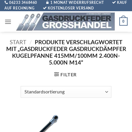
Zum
06233 3468460
1 MONAT WIDERRUFSRECHT
KAUF
AUF RECHNUNG
KOSTENLOSER VERSAND
Inhalt
springen
0
START
/
PRODUKTE VERSCHLAGWORTET
MIT „GASDRUCKFEDER GASDRUCKDÄMPFER
KUGELPFANNE 415MM/100MM 2.400N-
5.000N M14“
FILTER