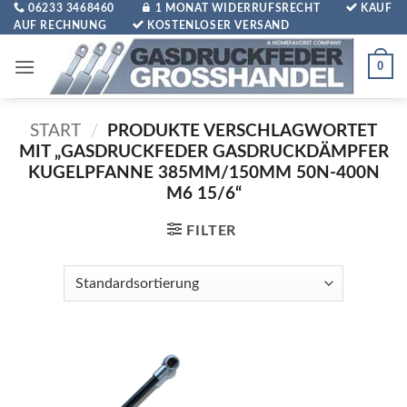
Zum
06233 3468460
1 MONAT WIDERRUFSRECHT
KAUF
AUF RECHNUNG
KOSTENLOSER VERSAND
Inhalt
springen
0
START
/
PRODUKTE VERSCHLAGWORTET
MIT „GASDRUCKFEDER GASDRUCKDÄMPFER
KUGELPFANNE 385MM/150MM 50N-400N
M6 15/6“
FILTER