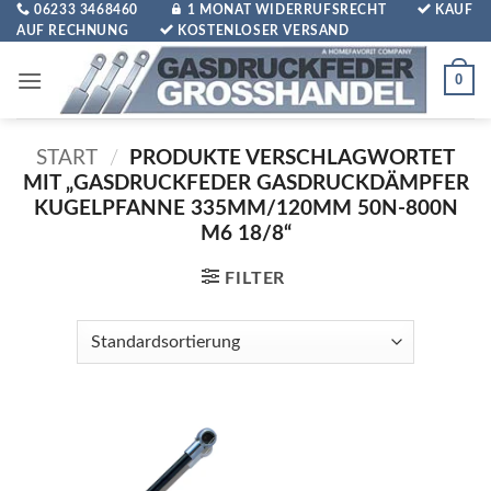
Zum
06233 3468460
1 MONAT WIDERRUFSRECHT
KAUF
AUF RECHNUNG
KOSTENLOSER VERSAND
Inhalt
springen
0
START
/
PRODUKTE VERSCHLAGWORTET
MIT „GASDRUCKFEDER GASDRUCKDÄMPFER
KUGELPFANNE 335MM/120MM 50N-800N
M6 18/8“
FILTER