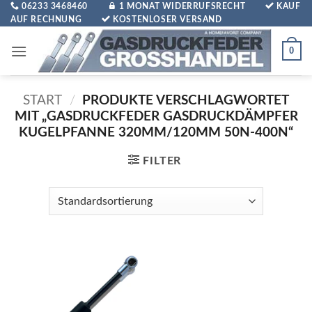
Zum
06233 3468460
1 MONAT WIDERRUFSRECHT
KAUF
AUF RECHNUNG
KOSTENLOSER VERSAND
Inhalt
springen
0
START
/
PRODUKTE VERSCHLAGWORTET
MIT „GASDRUCKFEDER GASDRUCKDÄMPFER
KUGELPFANNE 320MM/120MM 50N-400N“
FILTER