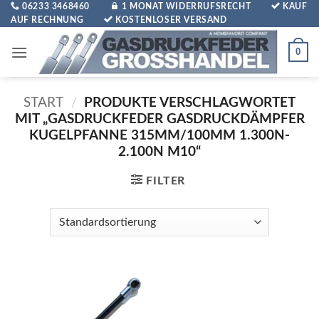
Zum
06233 3468460
1 MONAT WIDERRUFSRECHT
KAUF
AUF RECHNUNG
KOSTENLOSER VERSAND
Inhalt
springen
0
START
/
PRODUKTE VERSCHLAGWORTET
MIT „GASDRUCKFEDER GASDRUCKDÄMPFER
KUGELPFANNE 315MM/100MM 1.300N-
2.100N M10“
FILTER