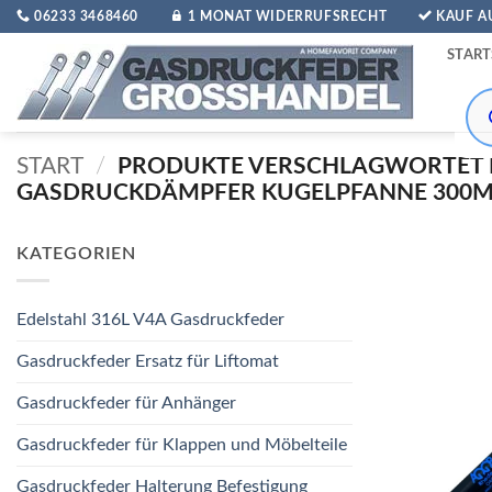
Zum
06233 3468460
1 MONAT WIDERRUFSRECHT
KAUF 
Inhalt
START
springen
Pro
sea
START
/
PRODUKTE VERSCHLAGWORTET 
GASDRUCKDÄMPFER KUGELPFANNE 300MM
KATEGORIEN
Edelstahl 316L V4A Gasdruckfeder
Gasdruckfeder Ersatz für Liftomat
Gasdruckfeder für Anhänger
Gasdruckfeder für Klappen und Möbelteile
Gasdruckfeder Halterung Befestigung