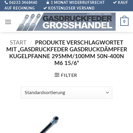
Zum
06233 3468460
1 MONAT WIDERRUFSRECHT
KAUF
AUF RECHNUNG
KOSTENLOSER VERSAND
Inhalt
springen
0
START
/
PRODUKTE VERSCHLAGWORTET
MIT „GASDRUCKFEDER GASDRUCKDÄMPFER
KUGELPFANNE 295MM/100MM 50N-400N
M6 15/6“
FILTER