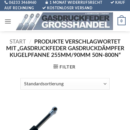
Zum
06233 3468460
1 MONAT WIDERRUFSRECHT
KAUF
AUF RECHNUNG
KOSTENLOSER VERSAND
Inhalt
springen
0
START
/
PRODUKTE VERSCHLAGWORTET
MIT „GASDRUCKFEDER GASDRUCKDÄMPFER
KUGELPFANNE 255MM/90MM 50N-800N“
FILTER