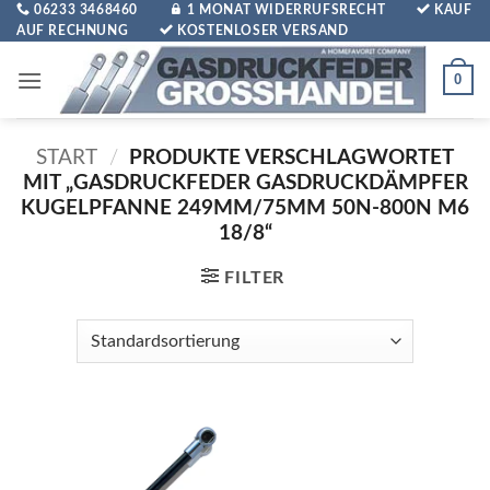
Zum
06233 3468460
1 MONAT WIDERRUFSRECHT
KAUF
AUF RECHNUNG
KOSTENLOSER VERSAND
Inhalt
springen
0
START
/
PRODUKTE VERSCHLAGWORTET
MIT „GASDRUCKFEDER GASDRUCKDÄMPFER
KUGELPFANNE 249MM/75MM 50N-800N M6
18/8“
FILTER