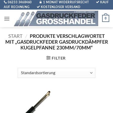
Zum
06233 3468460
1 MONAT WIDERRUFSRECHT
KAUF
AUF RECHNUNG
KOSTENLOSER VERSAND
Inhalt
springen
0
START
/
PRODUKTE VERSCHLAGWORTET
MIT „GASDRUCKFEDER GASDRUCKDÄMPFER
KUGELPFANNE 230MM/70MM“
FILTER