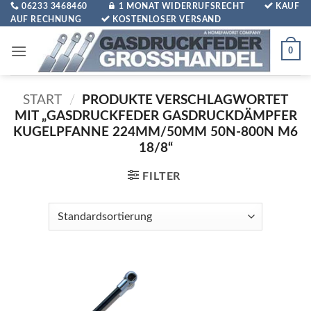
Zum
06233 3468460
1 MONAT WIDERRUFSRECHT
KAUF
AUF RECHNUNG
KOSTENLOSER VERSAND
Inhalt
springen
0
START
/
PRODUKTE VERSCHLAGWORTET
MIT „GASDRUCKFEDER GASDRUCKDÄMPFER
KUGELPFANNE 224MM/50MM 50N-800N M6
18/8“
FILTER