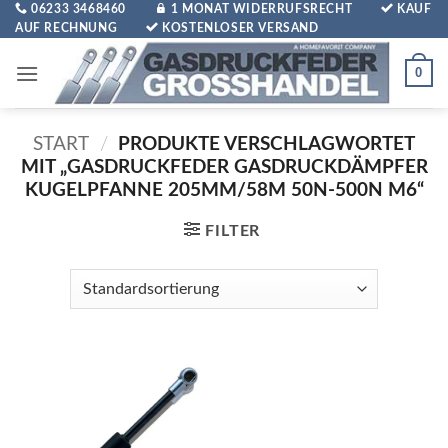
Zum
06233 3468460
1 MONAT WIDERRUFSRECHT
KAUF
AUF RECHNUNG
KOSTENLOSER VERSAND
Inhalt
springen
0
START
/
PRODUKTE VERSCHLAGWORTET
MIT „GASDRUCKFEDER GASDRUCKDÄMPFER
KUGELPFANNE 205MM/58M 50N-500N M6“
FILTER