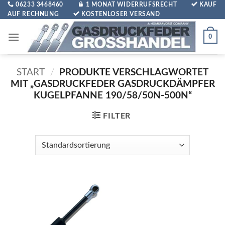
Zum
06233 3468460
1 MONAT WIDERRUFSRECHT
KAUF
AUF RECHNUNG
KOSTENLOSER VERSAND
Inhalt
springen
0
START
/
PRODUKTE VERSCHLAGWORTET
MIT „GASDRUCKFEDER GASDRUCKDÄMPFER
KUGELPFANNE 190/58/50N-500N“
FILTER