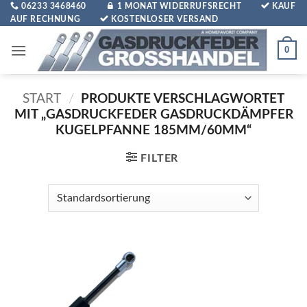
Zum
06233 3468460
1 MONAT WIDERRUFSRECHT
KAUF
AUF RECHNUNG
KOSTENLOSER VERSAND
Inhalt
springen
0
START
/
PRODUKTE VERSCHLAGWORTET
MIT „GASDRUCKFEDER GASDRUCKDÄMPFER
KUGELPFANNE 185MM/60MM“
FILTER