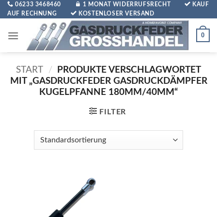
Zum
06233 3468460
1 MONAT WIDERRUFSRECHT
KAUF
AUF RECHNUNG
KOSTENLOSER VERSAND
Inhalt
springen
0
START
/
PRODUKTE VERSCHLAGWORTET
MIT „GASDRUCKFEDER GASDRUCKDÄMPFER
KUGELPFANNE 180MM/40MM“
FILTER