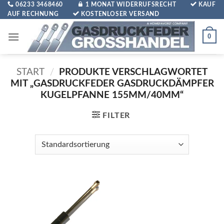
Zum
06233 3468460
1 MONAT WIDERRUFSRECHT
KAUF
AUF RECHNUNG
KOSTENLOSER VERSAND
Inhalt
springen
0
START
/
PRODUKTE VERSCHLAGWORTET
MIT „GASDRUCKFEDER GASDRUCKDÄMPFER
KUGELPFANNE 155MM/40MM“
FILTER