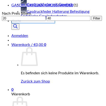
Gasdruckfeder mit Gewinde
GASDRUCKFEDER-GROSSHANDEL
(1)
Gasdruckfeder Halterung Befestigung
Nach Preis filtern
Endstücke Gewindeadapter
Min.
Max.
Filter
Products
Preis
Preis
search
Anmelden
Warenkorb /
€
0,00
0
Es befinden sich keine Produkte im Warenkorb.
Zurück zum Shop
0
Warenkorb