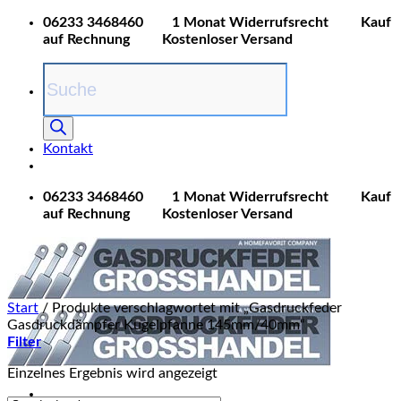
Zum
06233 3468460
1 Monat Widerrufsrecht
Kauf
Inhalt
auf Rechnung
Kostenloser Versand
springen
Products
search
Kontakt
06233 3468460
1 Monat Widerrufsrecht
Kauf
auf Rechnung
Kostenloser Versand
Start
/
Produkte verschlagwortet mit „Gasdruckfeder
Gasdruckdämpfer Kugelpfanne 145mm/40mm“
Filter
Einzelnes Ergebnis wird angezeigt