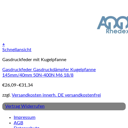
+
Dieses
Schnellansicht
Produkt
Gasdruckfeder mit Kugelpfanne
weist
mehrere
Gasdruckfeder Gasdruckdämpfer Kugelpfanne
Varianten
145mm/40mm 50N-400N M6 18/8
auf.
Die
€
26,09
–
€
31,34
Optionen
können
zzgl.
Versandkosten innerh. DE versandkostenfrei
auf
der
Vertrag Widerrufen
Produktseite
gewählt
Impressum
werden
AGB