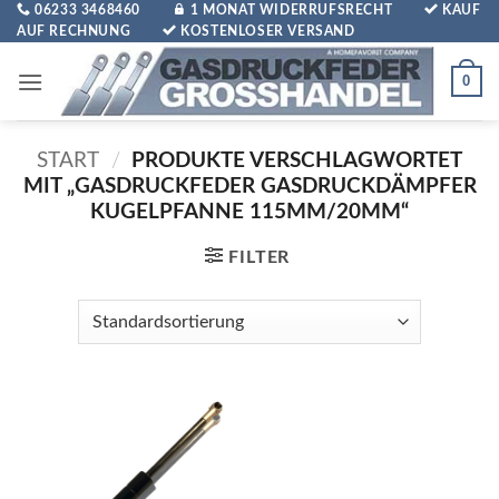
Zum
06233 3468460
1 MONAT WIDERRUFSRECHT
KAUF
AUF RECHNUNG
KOSTENLOSER VERSAND
Inhalt
springen
0
START
/
PRODUKTE VERSCHLAGWORTET
MIT „GASDRUCKFEDER GASDRUCKDÄMPFER
KUGELPFANNE 115MM/20MM“
FILTER