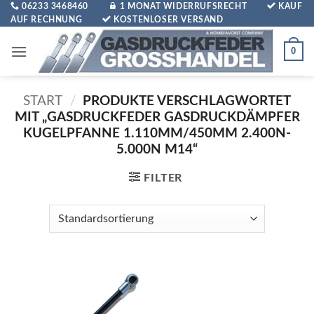
Zum
06233 3468460
1 MONAT WIDERRUFSRECHT
KAUF
AUF RECHNUNG
KOSTENLOSER VERSAND
Inhalt
springen
0
START
/
PRODUKTE VERSCHLAGWORTET
MIT „GASDRUCKFEDER GASDRUCKDÄMPFER
KUGELPFANNE 1.110MM/450MM 2.400N-
5.000N M14“
FILTER