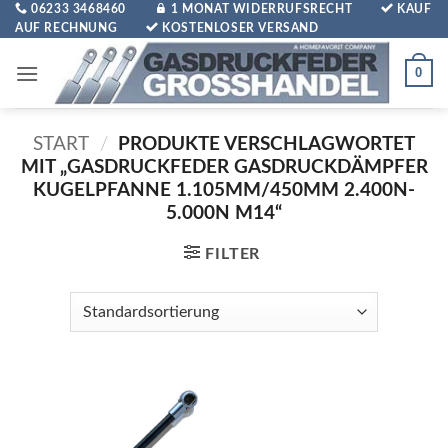
Zum
06233 3468460
1 MONAT WIDERRUFSRECHT
KAUF
AUF RECHNUNG
KOSTENLOSER VERSAND
Inhalt
springen
0
START
/
PRODUKTE VERSCHLAGWORTET
MIT „GASDRUCKFEDER GASDRUCKDÄMPFER
KUGELPFANNE 1.105MM/450MM 2.400N-
5.000N M14“
FILTER