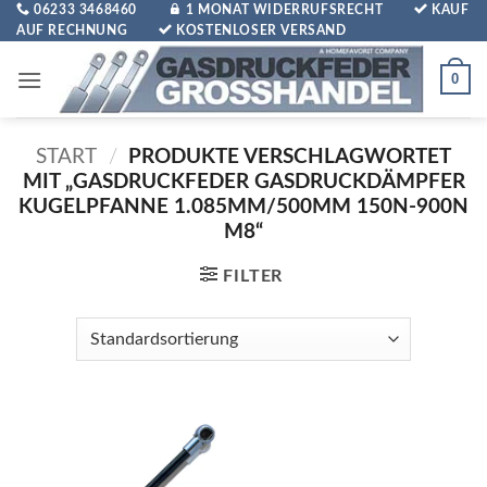
Zum
06233 3468460
1 MONAT WIDERRUFSRECHT
KAUF
AUF RECHNUNG
KOSTENLOSER VERSAND
Inhalt
springen
0
START
/
PRODUKTE VERSCHLAGWORTET
MIT „GASDRUCKFEDER GASDRUCKDÄMPFER
KUGELPFANNE 1.085MM/500MM 150N-900N
M8“
FILTER