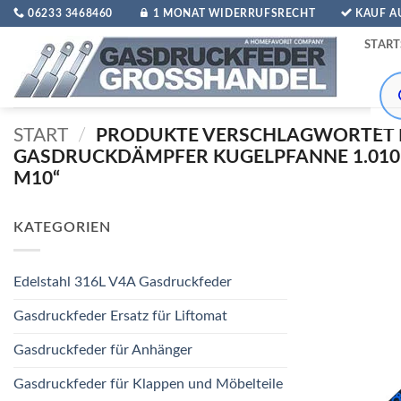
Zum
06233 3468460
1 MONAT WIDERRUFSRECHT
KAUF 
Inhalt
START
springen
Pro
sea
START
/
PRODUKTE VERSCHLAGWORTET 
GASDRUCKDÄMPFER KUGELPFANNE 1.010
M10“
KATEGORIEN
Edelstahl 316L V4A Gasdruckfeder
Gasdruckfeder Ersatz für Liftomat
Gasdruckfeder für Anhänger
Gasdruckfeder für Klappen und Möbelteile