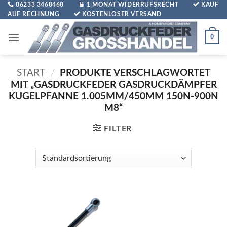
Zum
06233 3468460
1 MONAT WIDERRUFSRECHT
KAUF
AUF RECHNUNG
KOSTENLOSER VERSAND
Inhalt
springen
0
START
/
PRODUKTE VERSCHLAGWORTET
MIT „GASDRUCKFEDER GASDRUCKDÄMPFER
KUGELPFANNE 1.005MM/450MM 150N-900N
M8“
FILTER