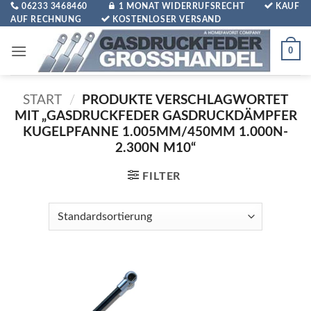
Zum
06233 3468460
1 MONAT WIDERRUFSRECHT
KAUF
AUF RECHNUNG
KOSTENLOSER VERSAND
Inhalt
springen
0
START
/
PRODUKTE VERSCHLAGWORTET
MIT „GASDRUCKFEDER GASDRUCKDÄMPFER
KUGELPFANNE 1.005MM/450MM 1.000N-
2.300N M10“
FILTER