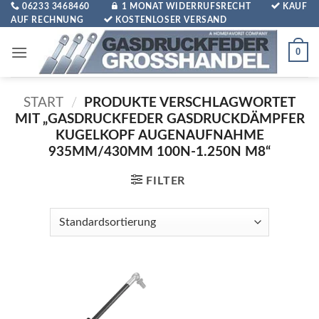
Zum
06233 3468460
1 MONAT WIDERRUFSRECHT
KAUF
AUF RECHNUNG
KOSTENLOSER VERSAND
Inhalt
springen
0
START
/
PRODUKTE VERSCHLAGWORTET
MIT „GASDRUCKFEDER GASDRUCKDÄMPFER
KUGELKOPF AUGENAUFNAHME
935MM/430MM 100N-1.250N M8“
FILTER