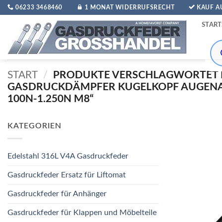
Zum
06233 3468460
1 MONAT WIDERRUFSRECHT
KAUF 
Inhalt
START
springen
Pro
sea
START
/
PRODUKTE VERSCHLAGWORTET 
GASDRUCKDÄMPFER KUGELKOPF AUGE
100N-1.250N M8“
KATEGORIEN
Edelstahl 316L V4A Gasdruckfeder
Gasdruckfeder Ersatz für Liftomat
Gasdruckfeder für Anhänger
Gasdruckfeder für Klappen und Möbelteile