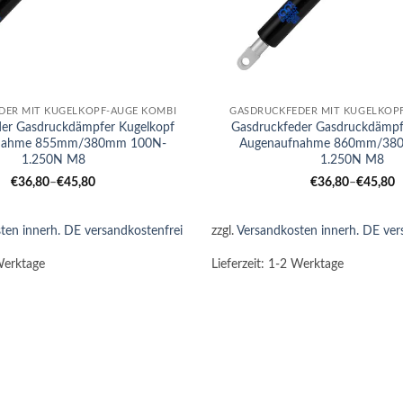
+
DER MIT KUGELKOPF-AUGE KOMBI
GASDRUCKFEDER MIT KUGELKOP
der Gasdruckdämpfer Kugelkopf
Gasdruckfeder Gasdruckdämpf
nahme 855mm/380mm 100N-
Augenaufnahme 860mm/38
1.250N M8
1.250N M8
€
36,80
–
€
45,80
€
36,80
–
€
45,80
ten innerh. DE versandkostenfrei
zzgl.
Versandkosten innerh. DE ver
Werktage
Lieferzeit:
1-2 Werktage