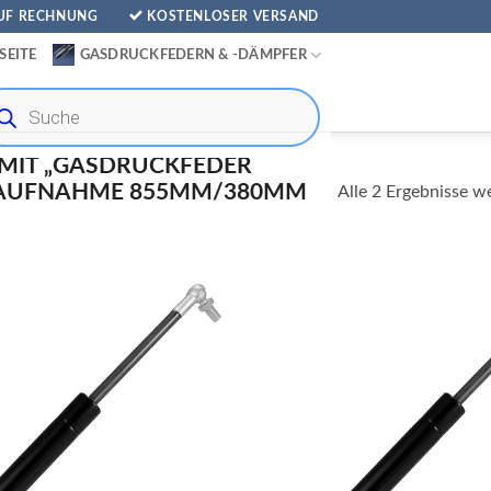
AUF RECHNUNG
KOSTENLOSER VERSAND
SEITE
GASDRUCKFEDERN & -DÄMPFER
ducts
rch
MIT „GASDRUCKFEDER
NAUFNAHME 855MM/380MM
Alle 2 Ergebnisse w