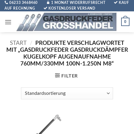
Zum
06233 3468460
1 MONAT WIDERRUFSRECHT
KAUF
AUF RECHNUNG
KOSTENLOSER VERSAND
Inhalt
springen
0
START
/
PRODUKTE VERSCHLAGWORTET
MIT „GASDRUCKFEDER GASDRUCKDÄMPFER
KUGELKOPF AUGENAUFNAHME
760MM/330MM 100N-1.250N M8“
FILTER