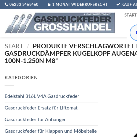
Zum
06233 3468460
1 MONAT WIDERRUFSRECHT
KAUF 
Inhalt
START
springen
Pro
sea
START
/
PRODUKTE VERSCHLAGWORTET 
GASDRUCKDÄMPFER KUGELKOPF AUGE
100N-1.250N M8“
KATEGORIEN
Edelstahl 316L V4A Gasdruckfeder
Gasdruckfeder Ersatz für Liftomat
Gasdruckfeder für Anhänger
Gasdruckfeder für Klappen und Möbelteile