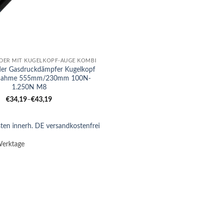
DER MIT KUGELKOPF-AUGE KOMBI
der Gasdruckdämpfer Kugelkopf
nahme 555mm/230mm 100N-
1.250N M8
€
34,19
–
€
43,19
ten innerh. DE versandkostenfrei
Werktage