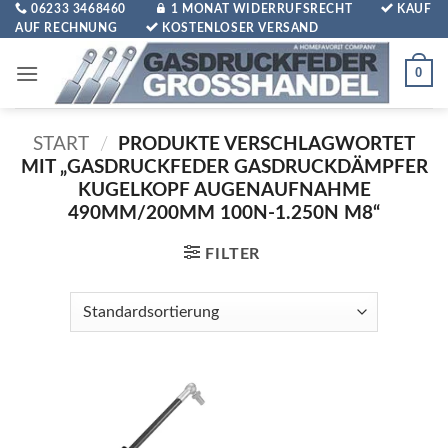
Zum
06233 3468460
1 MONAT WIDERRUFSRECHT
KAUF
AUF RECHNUNG
KOSTENLOSER VERSAND
Inhalt
springen
0
START
/
PRODUKTE VERSCHLAGWORTET
MIT „GASDRUCKFEDER GASDRUCKDÄMPFER
KUGELKOPF AUGENAUFNAHME
490MM/200MM 100N-1.250N M8“
FILTER