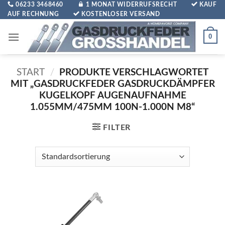
Zum
06233 3468460
1 MONAT WIDERRUFSRECHT
KAUF
AUF RECHNUNG
KOSTENLOSER VERSAND
Inhalt
springen
0
START
/
PRODUKTE VERSCHLAGWORTET
MIT „GASDRUCKFEDER GASDRUCKDÄMPFER
KUGELKOPF AUGENAUFNAHME
1.055MM/475MM 100N-1.000N M8“
FILTER