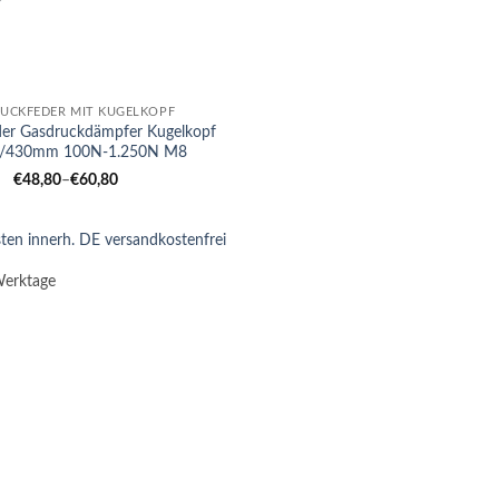
UCKFEDER MIT KUGELKOPF
der Gasdruckdämpfer Kugelkopf
/430mm 100N-1.250N M8
€
48,80
–
€
60,80
ten innerh. DE versandkostenfrei
Werktage