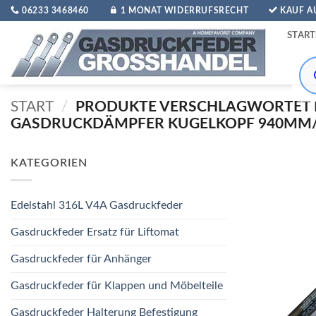
Zum
06233 3468460
1 MONAT WIDERRUFSRECHT
KAUF 
Inhalt
START
springen
Pro
sea
START
/
PRODUKTE VERSCHLAGWORTET 
GASDRUCKDÄMPFER KUGELKOPF 940MM
KATEGORIEN
Edelstahl 316L V4A Gasdruckfeder
Gasdruckfeder Ersatz für Liftomat
Gasdruckfeder für Anhänger
Gasdruckfeder für Klappen und Möbelteile
Gasdruckfeder Halterung Befestigung