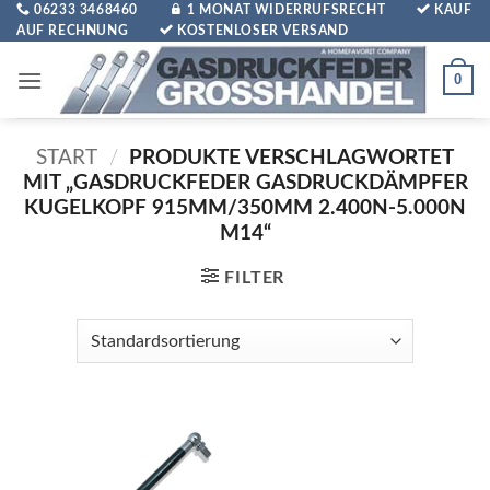
Zum
06233 3468460
1 MONAT WIDERRUFSRECHT
KAUF
AUF RECHNUNG
KOSTENLOSER VERSAND
Inhalt
springen
0
START
/
PRODUKTE VERSCHLAGWORTET
MIT „GASDRUCKFEDER GASDRUCKDÄMPFER
KUGELKOPF 915MM/350MM 2.400N-5.000N
M14“
FILTER